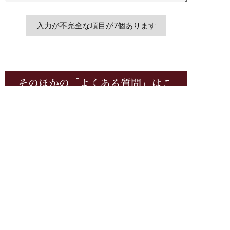
そのほかの「よくある質問」はこ
ちら
理想のリフォーム、総額いくら？
中古住宅を買ってリフォームする場合でも住宅
まずはお気軽に
スキマ時間にさっと
ローンを利用できますか？
今すぐ電話相談
無料LINE相談
リフォームする前に知っておきたい。ローンと
現金一括払い、どちらがお得？
リフォームの予算はいくらくらいがいい？予算
の立て方とポイントについて教えてください。
介護保険を利用して手すりの設置やドアの交換
など、お風呂のリフォームができる？支給条件