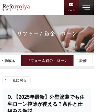
メール
リフォーム資金・ローン
金・助成金
リフォーム資金・ローン
設備
一覧に戻る
【2025年最新】外壁塗装でも住
宅ローン控除が使える？条件と仕
組みを解説