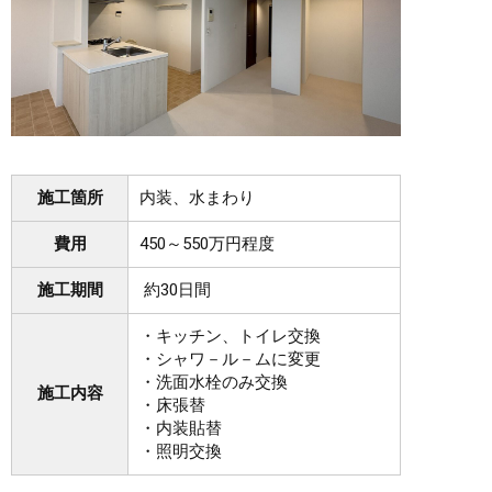
施工箇所
内装、水まわり
費用
450～550万円程度
施工期間
約30日間
・キッチン、トイレ交換
・シャワ－ル－ムに変更
・洗面水栓のみ交換
施工内容
・床張替
・内装貼替
・照明交換