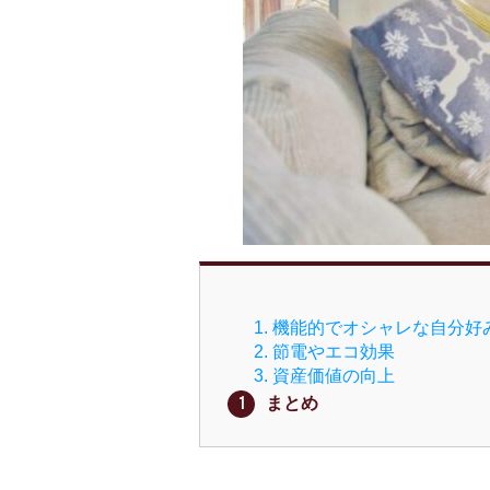
1. 機能的でオシャレな自分
2. 節電やエコ効果
3. 資産価値の向上
まとめ