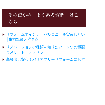
そのほかの「よくある質問」はこ
ちら
リフォームでインナーバルコニーを実装したい
│事前準備と注意点
リノベーションの種類を知りたい｜５つの種類
とメリット・デメリット
高齢者も安心！バリアフリーリフォームにおす
すめの手すりの種類とその特徴
理想のリフォーム、総額いくら？
冬場のお風呂が寒い原因は？窓の断熱リフォー
ムでヒートショック対策を
まずはお気軽に
スキマ時間にさっと
玄関で手洗いを。セカンド洗面台設置でできる
今すぐ電話相談
無料LINE相談
感染症対策リフォーム