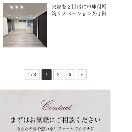
実家を２世帯に車庫付増
築リノベ－ション②１階
1 / 3
1
2
3
»
Contact
まずはお気軽にご相談ください
あなたの夢や想いをリフォームでカタチに