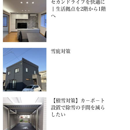
セカンドライフを快適に
丨生活拠点を2階から1階
へ
雪庇対策
【積雪対策】カ－ポ－ト
設置で除雪の手間を減ら
したい