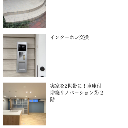
インタ－ホン交換
実家を2世帯に！車庫付
増築リノベ－ション③ 2
階